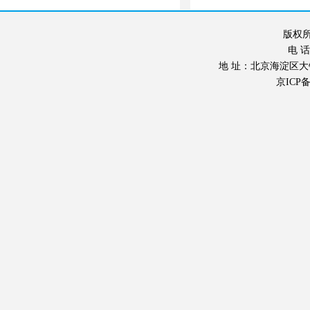
版权所
电 话：
地 址：北京海淀区大钟寺东
京ICP备