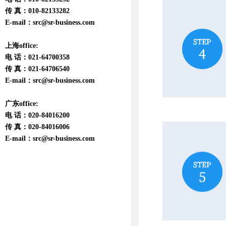
传 真：010-82133282
E-mail：
src@sr-business.com
上海office:
电 话：021-64700358
传 真：021-64706540
E-mail：
src@sr-business.com
广东office:
电 话：020-84016200
传 真：020-84016006
E-mail：
src@sr-business.com