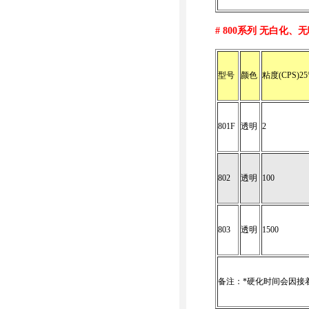
# 800
系列 无白化、无
型号
颜色
粘度(CPS)25
801F
透明
2
802
透明
100
803
透明
1500
备注：*硬化时间会因接