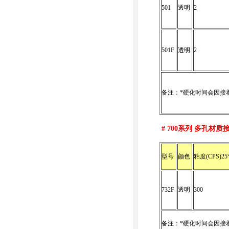
501
透明
2
501F
透明
2
备注：*硬化时间会因接
# 700
系列 多孔材质
型号
颜色
粘度(CPS)25
732F
透明
300
备注：*硬化时间会因接