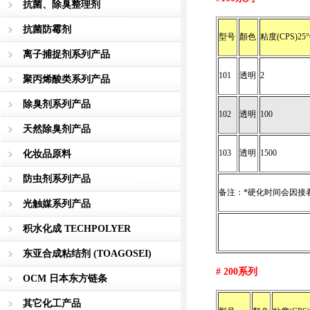
抗菌、除臭整理剂
抗菌防霉剂
型号
顏色
粘度(CPS)25°
离子捕捉剂系列产品
101
透明
2
聚丙烯酸类系列产品
除臭剂系列产品
102
透明
100
天然除臭剂产品
103
透明
1500
化妆品原料
防虫剂系列产品
备注：*硬化时间会因接
光触媒系列产品
积水化成 TECHPOLYER
东亚合成粘结剂 (TOAGOSEI)
# 200
系列
OCM 日本东方链条
其它化工产品