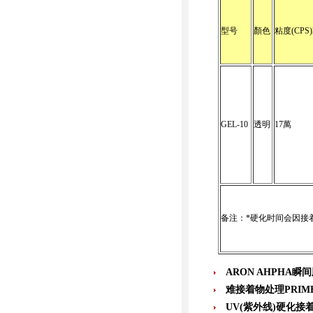
型号
顏色
粘度(CPS)
GEL-10
透明
17萬
备注：*硬化时间会因接
ARON AHPHA瞬
难接着物处理PRIM
UV(紫外线)硬化接