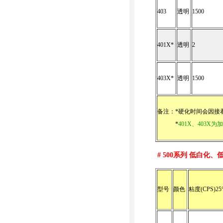
403
透明
1500
401X*
透明
2
403X*
透明
1500
备注：*硬化时间会因接
*
401X、403X
# 500
系列 低白化、
型号
颜色
粘度(CPS)25