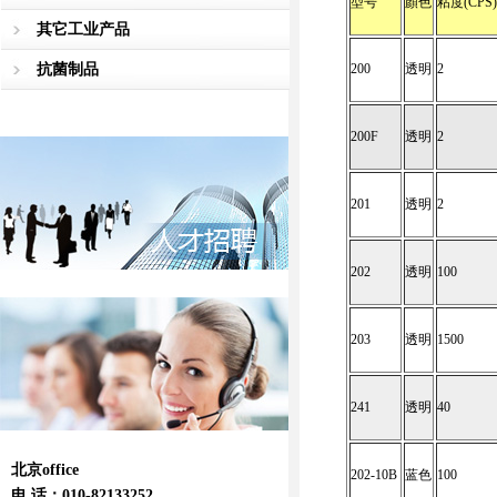
型号
顏色
粘度(CPS)
其它工业产品
抗菌制品
200
透明
2
200F
透明
2
201
透明
2
202
透明
100
203
透明
1500
241
透明
40
北京office
202-10B
蓝色
100
电 话：010-82133252