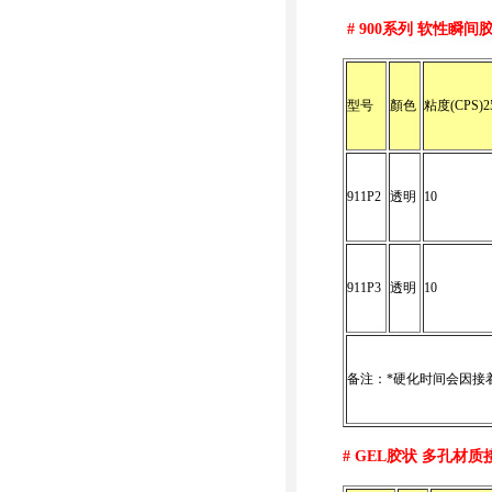
# 900
系列 软性瞬间
型号
顏色
粘度(CPS)2
911P2
透明
10
911P3
透明
10
备注：*硬化时间会因接
# GEL
胶状 多孔材质