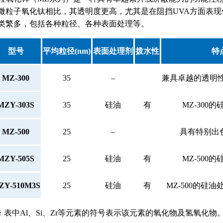
微粒子氧化钛相比，其透明度更高，尤其是在阻挡
UVA
方面表现
类繁多，包括各种粒径、各种表面处理等。
型号
平均粒径(nm)
表面处理剂
拨水性
特
MZ-300
35
–
兼具卓越的透明性
MZY-303S
35
硅油
有
MZ-300
MZ-500
25
–
具有特别出
MZY-505S
25
硅油
有
MZ-500
ZY-510M3S
25
硅油
有
MZ-500的硅
 ※ 表中Al、Si、Zr等元素的符号表示该元素的氧化物及氢氧化物