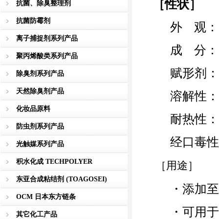
［性状］
抗菌、除臭整理剂
抗菌防霉剂
外 观：
离子捕捉剂系列产品
成 分：
聚丙烯酸类系列产品
赋形剂：
除臭剂系列产品
天然除臭剂产品
溶解性：
化妆品原料
耐热性： 
防虫剂系列产品
经口毒性LD
光触媒系列产品
积水化成 TECHPOLYER
［用途］
东亚合成粘结剂 (TOAGOSEI)
・添加至塑
OCM 日本东方链条
・可用于聚
其它化工产品