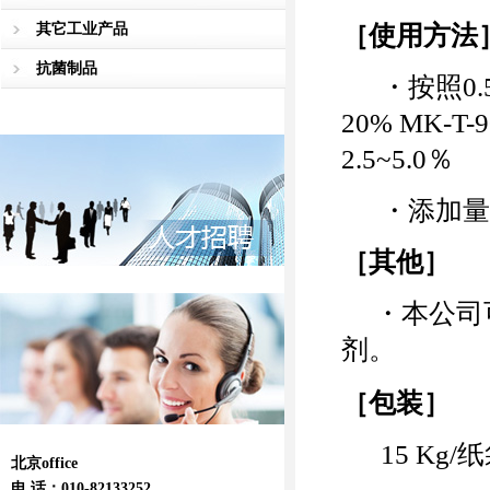
［使用方法
其它工业产品
抗菌制品
・按照0.5
20% MK-
2.5~5.0％
・添加量根
［其他］
・本公司可
剂。
［包装］
15 Kg/
北京office
电 话：010-82133252